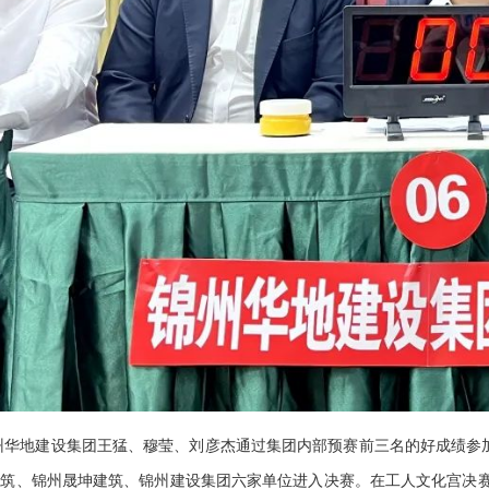
州华地建设集团王猛、穆莹、刘彦杰通过集团内部预赛前三名的好成绩参
建筑、锦州晟坤建筑、锦州建设集团六家单位进入决赛。在工人文化宫决