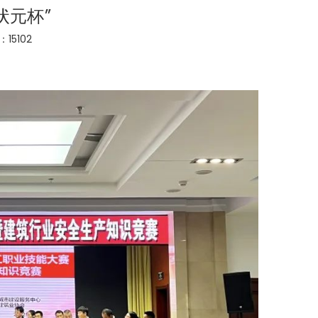
状元杯”
数：
15102