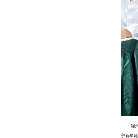
锦
宁新星