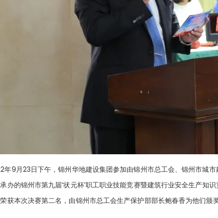
022年9月23日下午，锦州华地建设集团参加由锦州市总工会、锦州市城
承办的锦州市第九届‘状元杯’职工职业技能竞赛暨建筑行业安全生产知识
终荣获本次决赛第二名，由锦州市总工会生产保护部部长鲍春香为他们颁