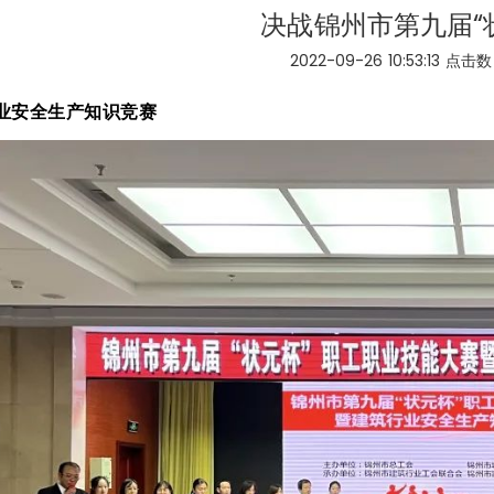
决战锦州市第九届“
2022-09-26 10:53:13 点击
业安全生产知识竞赛