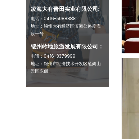
凌海大有普田实业有限公司:
电话：0416-5088888
地址：锦州大有经济区滨海公路凌海
段一号
锦州岭地旅游发展有限公司：
电话：0416-3379999
地址：锦州市经济技术开发区笔架山
景区东侧