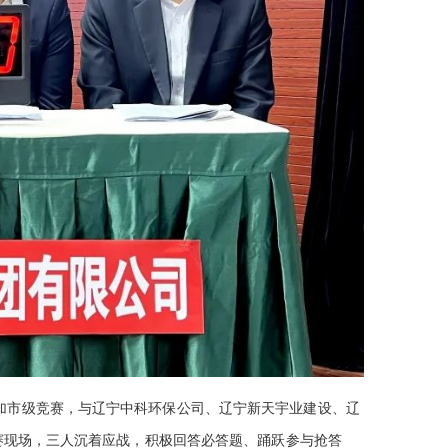
加市级竞赛，与辽宁中科环保公司、辽宁新天宇业建设、辽
赛现场，三人沉着应战，积极回答必答题、踊跃参与抢答