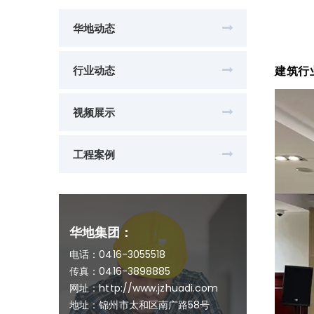
华地动态
行业动态
建筑行
视频展示
工程案例
华地集团：
电话：0416-3055518
传真：0416-3898885
网址：http://www.jzhuadi.com
地址：锦州市太和区南广路58号